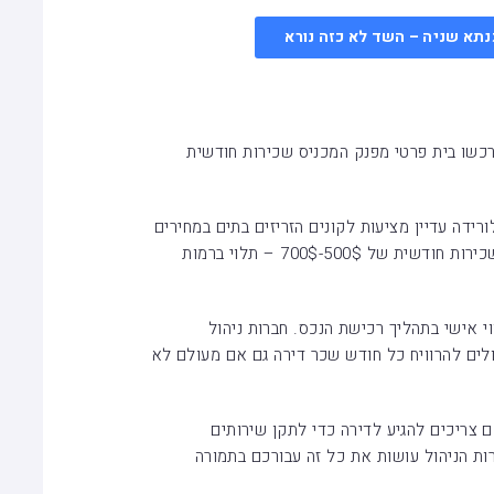
נתא שניה – השד לא כזה נורא
כשו בית פרטי מפנק המכניס שכירות חודשית
לורידה עדיין מציעות לקונים הזריזים בתים במחירים
של עד 200,000 שקלים, שיכולים להכניס שכירות חודשית של 500$-700$ – תלוי ברמות
וי אישי בתהליך רכישת הנכס. חברות ניהול
לים להרוויח כל חודש שכר דירה גם אם מעולם לא
 צריכים להגיע לדירה כדי לתקן שירותים
ת הניהול עושות את כל זה עבורכם בתמורה