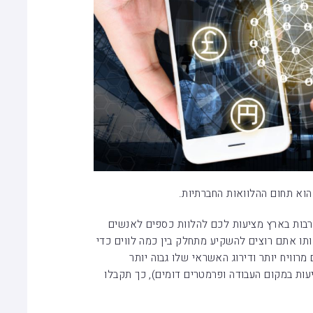
וא תחום ההלוואות החברתיות.
ך זה עובד? חברות P2P (Peer To Peer) רבות בארץ מציעות לכם להלוות כספים לאנשים
תו אתם רוצים להשקיע מתחלק בין כמה לווים כדי
רוויח יותר ודירוג האשראי שלו גבוה יותר
ות במקום העבודה ופרמטרים דומים), כך תקבלו