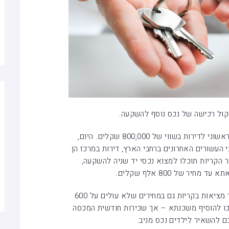
ול רכישה של נכס נוסף להשקעה.
200 אלף שקלים יכולים לשמש כהון עצמי ראשוני לדירות בשווי של 800,000 שקלים. היום,
 העשורים האחרונים ברחבי הארץ, דירות במרכז הן
ור הקריות תוכלו למצוא נכסי יד שניה להשקעה,
אם תסתפקו בדירה צנועה יותר, תוכלו לאתר מציאות בקריות גם במחירים שלא עולים על 600
כו להוסיף משכנתא – אך שכירות חודשית המכסה
 להשאיר לילדים נכס מניב.