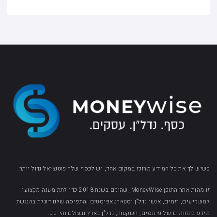
כשיש לך את כל המידע מרוכז במקום אחד, יש לכסף שלך פוטנציאל גדול יותר.
זו מהות אתר התוכן MoneyWise, שהוקם בשנת 2018 כדי לתת מענה מקצועי
למשקיעים, יזמים, אנשי נדל"ן וסטארטאפיסטים. התפיסה שלנו דוגלת בהנגשת
מידע בתחומים של פיננסים, השקעות, נדל"ן בארץ ובעולם והייטק.