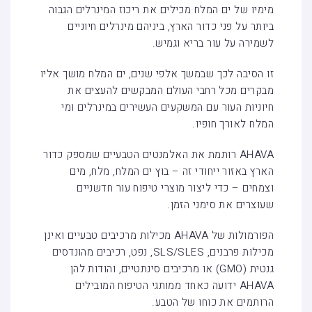
מימיו של ים המלח מכילים את ריכוז המינרלים הגבוה
ביותר על פני כדור הארץ, ביניהם מינרלים חיוניים
לשמירה על עור בריא וגמיש.
זו הסיבה לכך שבמשך אלפי שנים, ים המלח מושך אליו
מבקרים מכל רחבי העולם המבקשים להעצים את
חיוניות העור עם המשקעים העשירים במינרלים ומי
המלח לאורך חופיו.
AHAVA רותמת את האלמנטים הטבעיים שמספק כדור
הארץ באזור ייחודי זה – בוץ ים המלח, מלח, מים
וצמחים – כדי ליצור מוצרי טיפוח עור חדשניים
שעוצרים את סימני הזמן.
הפורמולות של AHAVA מכילות מרכיבים טבעיים ואינן
מכילות פרבנים, SLS/SLES, נפט, רכיבים מהונדסים
גנטית (GMO) או מרכיבים סינתטיים, והודות להן
AHAVA ידועה כאחד ממותגי הטיפוח המובילים
הרותמים את כוחו של הטבע.