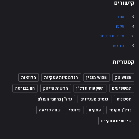
קישורים
אודות
תקנון
מדיניות פרטיות
צור קשר
קטגוריות
WISE טק
WISE מגזין
הזדמנויות עסקיות
הלוואות
המשפיעים
השקעות ונדל"ן
חדשות הייטק
חם בבורסה
חסכונות
כנסים מעניינים
נדל"ן ברחבי העולם
נדל"ן מקומי
עסקים
פיננסי
שווה קריאה
שירותים עסקיים