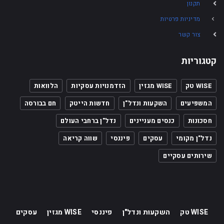
תקנון
מדיניות פרטיות
צור קשר
קטגוריות
WISE טק
WISE מגזין
הזדמנויות עסקיות
הלוואות
המשפיעים
השקעות ונדל"ן
חדשות הייטק
חם בבורסה
חסכונות
כנסים מעניינים
נדל"ן ברחבי העולם
נדל"ן מקומי
עסקים
פיננסי
שווה קריאה
שירותים עסקיים
WISE טק
השקעות ונדל"ן
פיננסי
WISE מגזין
עסקים