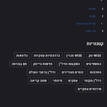
אודות
תקנון
מדיניות פרטיות
צור קשר
קטגוריות
WISE טק
WISE מגזין
הזדמנויות עסקיות
הלוואות
המשפיעים
השקעות ונדל"ן
חדשות הייטק
חם בבורסה
חסכונות
כנסים מעניינים
נדל"ן ברחבי העולם
נדל"ן מקומי
עסקים
פיננסי
שווה קריאה
שירותים עסקיים