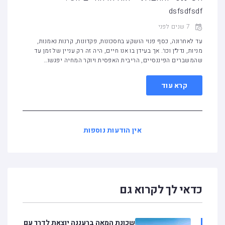
dsfsdfsdf
7 שנים לפני
עד לאחרונה, כסף פנוי הושקע בחסכונות, פקדונות, קרנות נאמנות,
מניות, נדל״ן וכו׳. אך בעידן בו אנו חיים, היה זה רק עניין של זמן עד
שהמשברים הפיננסיים, הריבית האפסית ויוקר המחיה יפגשו…
קרא עוד
אין הודעות נוספות
כדאי לך לקרוא גם
שכונת המאה ברעננה יוצאת לדרך עם