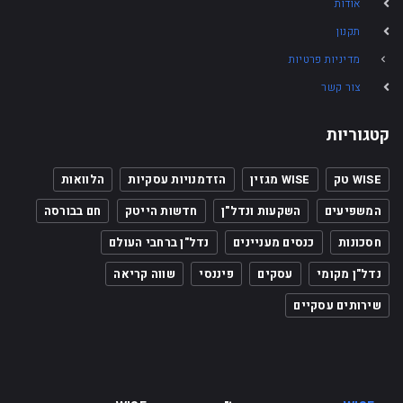
אודות
תקנון
מדיניות פרטיות
צור קשר
קטגוריות
WISE טק
WISE מגזין
הזדמנויות עסקיות
הלוואות
המשפיעים
השקעות ונדל"ן
חדשות הייטק
חם בבורסה
חסכונות
כנסים מעניינים
נדל"ן ברחבי העולם
נדל"ן מקומי
עסקים
פיננסי
שווה קריאה
שירותים עסקיים