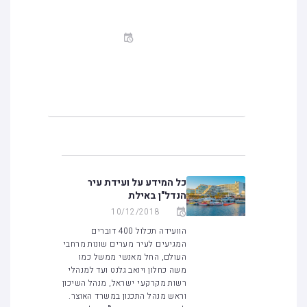
כ
10/12/2018
נ
ס
כל המידע על ועידת עיר הנדל"ן
י
באילת
ם
מ
ע
נ
י
י
נ
י
כל המידע על ועידת עיר
ם
הנדל"ן באילת
10/12/2018
הוועידה תכלול 400 דוברים
המגיעים לעיר מערים שונות מרחבי
העולם, החל מאנשי ממשל כמו
משה כחלון ויואב גלנט ועד למנהלי
רשות מקרקעי ישראל, מנהל השיכון
וראש מנהל התכנון במשרד האוצר.