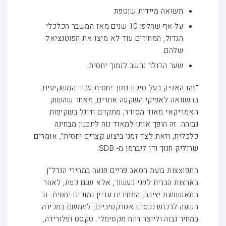
תשואה מיידית שוטפת
על אף שחלפו 10 שנים מאז המשבר הכלכלי
הגדול, המחירים עוד לא מיצו את הפוטנציאל
שלהם.
שער הדולר נחשב לנמוך יחסית.
"זהו האפיק בעל סיכון נמוך יחסית עבור המשקיעים
בהשוואה לאפיקי השקעה אחרים, מאחר שהשוק
האמריקאי מאוד מסודר, מתקדם ודוגל בשקיפות
גבוהה. זה הופך אותו למאוד נוח לתכנון מבחינה
כלכלית, וזאת לצד זמני ביצוע קצרים יחסית", אומרים
שרוליק חנוך ודן ליברמן מ- SDB.
התפוצצות בועת הסאב פריים פגעה במחירי הנדל"ן
בארצות הברית לפני כעשור, אלא שגם כעת, לאחר
התאוששות יציבה, המחירים עדיין נמוכים יחסית. זו
השעה לרכוש נכסים אטרקטיביים, לממשם במכירה
במחיר גבוה ולייצר רווח מקסימלי. טקסס ופלורידה,