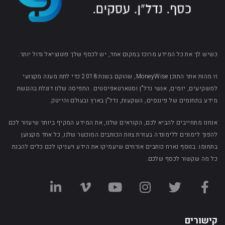
כשיש לך את כל המידע מרוכז במקום אחד, יש לכסף שלך פוטנציאל גדול יותר.
זו מהות אתר התוכן MoneyWise, שהוקם בשנת 2018 כדי לתת מענה מקצועי
למשקיעים, יזמים, אנשי נדל"ן וסטארטאפיסטים. התפיסה שלנו דוגלת בהנגשת
מידע בתחומים של פיננסים, השקעות, נדל"ן בארץ ובעולם והייטק.
אנחנו מתחייבים להביא לכם, הקוראים שלנו, את המידע המקיף ביותר שיעזור לכם
להפוך לימונים ללימונדה בעזרת צוות הכותבים המוכשר שלנו, כל אחד מקצוען
בתחומו. בנוסף נארח כותבים אורחים שיעמיקו את הידע ויעניקו לכם כלים להבנת
כל מה שקשור לכסף שלכם.
קישורים