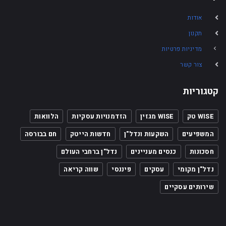
אודות
תקנון
מדיניות פרטיות
צור קשר
קטגוריות
WISE טק
WISE מגזין
הזדמנויות עסקיות
הלוואות
המשפיעים
השקעות ונדל"ן
חדשות הייטק
חם בבורסה
חסכונות
כנסים מעניינים
נדל"ן ברחבי העולם
נדל"ן מקומי
עסקים
פיננסי
שווה קריאה
שירותים עסקיים