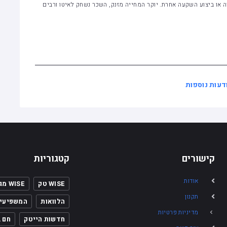
ה או ביצוע השקעה אחרת. יוקר המחייה מזנק, השכר נשחק לאיטו ורבים
ודעות נוספות
קישורים
קטגוריות
אודות
WISE טק
WISE מגזין
תקנון
הלוואות
המשפיעי
מדיניות פרטיות
חדשות הייטק
חם 