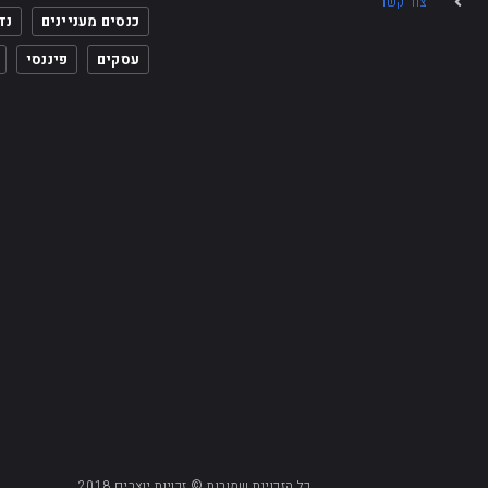
צור קשר
כנסים מעניינים
נד
עסקים
פיננסי
כל הזכויות שמורות © זכויות יוצרים 2018.