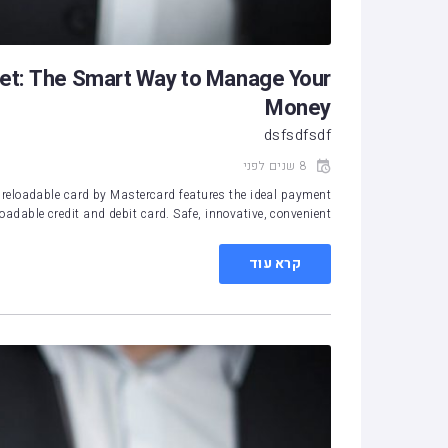
let: The Smart Way to Manage Your
Money
dsfsdfsdf
8 שנים לפני
reloadable card by Mastercard features the ideal payment
adable credit and debit card. Safe, innovative, convenient,…
קרא עוד