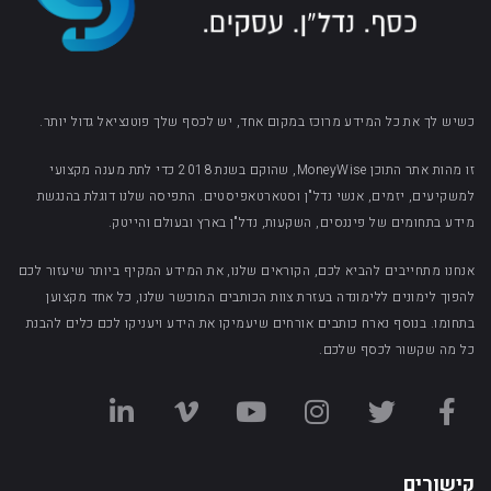
כשיש לך את כל המידע מרוכז במקום אחד, יש לכסף שלך פוטנציאל גדול יותר.
זו מהות אתר התוכן MoneyWise, שהוקם בשנת 2018 כדי לתת מענה מקצועי
למשקיעים, יזמים, אנשי נדל"ן וסטארטאפיסטים. התפיסה שלנו דוגלת בהנגשת
מידע בתחומים של פיננסים, השקעות, נדל"ן בארץ ובעולם והייטק.
אנחנו מתחייבים להביא לכם, הקוראים שלנו, את המידע המקיף ביותר שיעזור לכם
להפוך לימונים ללימונדה בעזרת צוות הכותבים המוכשר שלנו, כל אחד מקצוען
בתחומו. בנוסף נארח כותבים אורחים שיעמיקו את הידע ויעניקו לכם כלים להבנת
כל מה שקשור לכסף שלכם.
קישורים