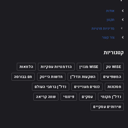
אודות
תקנון
מדיניות פרטיות
צור קשר
קטגוריות
WISE טק
WISE מגזין
הזדמנויות עסקיות
הלוואות
המשפיעים
השקעות ונדל"ן
חדשות הייטק
חם בבורסה
חסכונות
כנסים מעניינים
נדל"ן ברחבי העולם
נדל"ן מקומי
עסקים
פיננסי
שווה קריאה
שירותים עסקיים