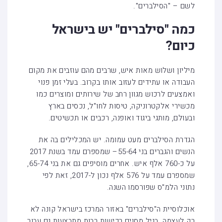
לשם – "הסילברים".
כמה "סילברים" יש בישראל
כיום?
מיליון ושלוש מאות איש, שרבים מהם עוזבים את מקום
העבודה או עתידים לעזוב אותו בקרוב. בעלי זמן פנוי
ואמצעים לרכוש מגוון רחב של שירותים ומוצרים כמו
מכשירי אלקטרוניקה, טיסות לחו"ל, נכסים בארץ
ובעולם, מותגי ביגוד ואופנה, רכבים או תכשיטים.
הגדרת הסילברים מעט עמומה. יש המכלילים בה את
הנשים והגברים בני 55-64– שמספרם עמד בשנת 2017
על כ-760 אלף איש. אחרים מוסיפים גם את בני 65-74,
שמספרם עמד על 576 אלף נכון ל-2017, זאת לפי
נתוני הלמ"ס שפורסמו השנה.
אוכלוסיית ה"סילברים" באזור המרכז בישראל קונה לא
רק לעצמה. בגיל מסוים רכישות רבות מתבצעות גם עבור