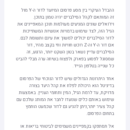
ההבדל העיקרי בין מסע פרסום המיועד לדור ה-Y מול
זה המותאם לקהל הסילברים יהיה טמון בתוכן.
ויז'ואלים שונים המגיעים מעולמות תוכן המאפיינים את
הגיל הזה, לצד שימוש בדמויות אנושיות המשתייכות
לדור הסילברים יכולים למשוך את עינם ותשומת לבם.
אם דור ה-Y וה-Z רוכש חוויות וחי בקצב מהיר, דור
הסילברים עדיין נשאר בטון השקט יותר, הרגוע, זה
שמסוגל לפסוע בפארק ולפצוח בשיחה ערה מבלי להביט
כל שנייה בטלפון הנייד.
אחד היתרונות הגדולים שיש לדור הנוכחי של הפרסום
בדיגיטל הוא היכולת לפלח את קהל היעד בצורה
מדויקת, עד לרמת הגיל, המין ותחומי העניין. באמצעות
שימוש באותם כלים שנועדו לחבר את המותג שלכם עם
קהל צעיר יותר,ניתן להגיע גם לדור שכמעט הוחמץ
בתחום הפרסום.
אל תסתפקו בקמפיינים משמימים לביטוחי בריאות או