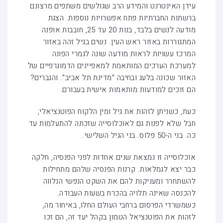
עידן האינטרנט והמידע הרב שגולשים משתפים מרצונם
ברשתות החברתיות פתח אפשרויות נוספות. הצגת
מודעה לנשים בלבד, בנות 20 עד 25, חובבות אופנה
המתגוררות באזור ראש העין. נשים בגיל זהה באזור
המרכז עשויות לראות מודעה שונה לגמרי הפונה
למערכת הערכים המותאמת למאפיינים הדמוגרפיים של
האזור שכונה בלעג ובחיבה "מדינת תל אביב". והגברים?
הם זוכים למודעות מותאמות אישית בעבורם.
כעת, כשניתן לזהות את גיל ומין הלקוח הפוטנציאלי,
חבל שלא לפנות גם לאוכלוסייה שזכתה להתעלמות עד
כה. בני ה-50 פלוס. בני הגיל השלישי.
אוכלוסייה זו נמצאת שנים אחדות לפני הפנסיה, חלקה
כבר יצא לגמלאות. קרנות הפנסיה שלהם מתחילות
להשתחרר ומעניקות להם את השקט הנפשי הנלווה
להכנסה שאינה תלויה בהכרח בשעות העבודה.
כשמשרדי הפרסום ברחבי העולם החלו, באיחור מה,
לזהות את הפוטנציאל הטמון בקהל יעד זה, הם זכו