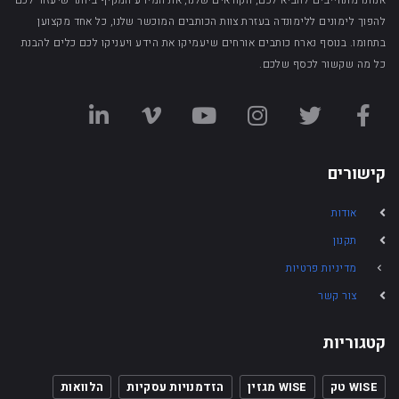
אנחנו מתחייבים להביא לכם, הקוראים שלנו, את המידע המקיף ביותר שיעזור לכם
להפוך לימונים ללימונדה בעזרת צוות הכותבים המוכשר שלנו, כל אחד מקצוען
בתחומו. בנוסף נארח כותבים אורחים שיעמיקו את הידע ויעניקו לכם כלים להבנת
כל מה שקשור לכסף שלכם.
קישורים
אודות
תקנון
מדיניות פרטיות
צור קשר
קטגוריות
WISE טק
WISE מגזין
הזדמנויות עסקיות
הלוואות