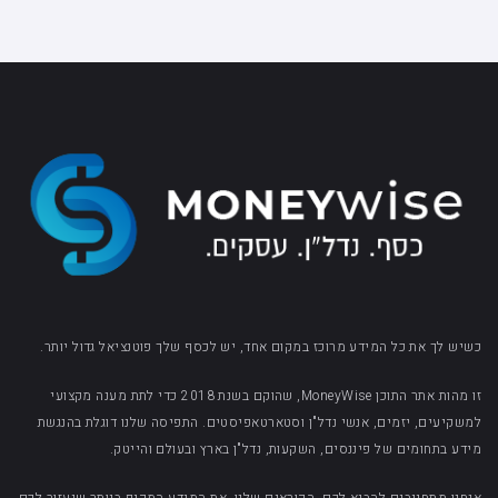
כשיש לך את כל המידע מרוכז במקום אחד, יש לכסף שלך פוטנציאל גדול יותר.
זו מהות אתר התוכן MoneyWise, שהוקם בשנת 2018 כדי לתת מענה מקצועי
למשקיעים, יזמים, אנשי נדל"ן וסטארטאפיסטים. התפיסה שלנו דוגלת בהנגשת
מידע בתחומים של פיננסים, השקעות, נדל"ן בארץ ובעולם והייטק.