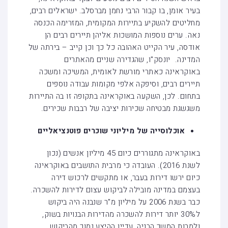
בעיר אומן, בו קבור הרבי נחמן מברסלב. ישראלים רבים,
מחליטים להשקיע בתיירות המקומית, המזרימה הכנסה
נאה. ערים נוספות המושכות אליהן תיירים רבים הן
אודסה, עיר הקייט האהובה כל כך וכן קייב – בירתה של
המדינה. יונסק"ו, שהגדירה שניים מהאתרים
באוקראינה כאתרי מורשת לאומית, המשיכה ומשכה
תיירים רבים, וסיפקה אלפי מקומות עבודה נוספים
בתחום. לכן, השקעה באוקראינה בתקופה זו בה התיירות
משגשגת מבטיחה שכירות יציבה של רבבות שכירים.
אוכלוסייה של מיליוני שוכרים פוטנציאליים
באוקראינה מתגוררים כיום 45 מיליון אנשים (נכון
לשנת 2016). העובדה כי מרבית התושבים באוקראינה
כיום ירשו דירות בעבר, או מתקשים לרכוש דירה
בעצמם במדינה מובילה לביקוש עצום לדירות להשכרה.
כבר בשנת 2006 על מיליון מ"ר שנבנה היה ביקוש
ל30% יותר דירות להשכרה מהדירות הבנויות בשוק,
ולמרות המשך הבניה, עדיין ההיצע נמוך מהביקוש.