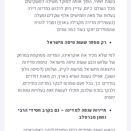
בשנת 1991, הופך אותה למוקד משיכה למשקיעים
מכל העולם. כיום, עדיין ניתן לרכוש במדינה דירה
בעלות של מאה וחמישים אלף שקלים ומעלה
(כעשירית מדירה מקבילה בארץ) וסביר להניח
שהמחירים יזנקו בעוד כמה שנים.
רק מספר שעות טיסה מישראל
למי שלא מכיר את אוקראינה, המדינה ממוקמת במרחק
של שלוש ורבע שעות טיסה מישראל. טיסות סדירות
היוצאות מישראל מגיעות לקייב, ועלותן (לטיסה הלוך
ושוב), אפילו בעונת השיא בארץ, רק מאות דולרים
בודדים. כך, בכל פעם שתרצו לבקר במדינה כתיירים,
ולבקר בנכס שלכם, תוכלו לעשות זאת בעלויות נמוכות
יחסית.
תיירות ענפה למדינה – גם בקרב חסידי הרבי
נחמן מברסלב
בראש השנה חסידים רבים נוסעים לבקר באוקראינה,