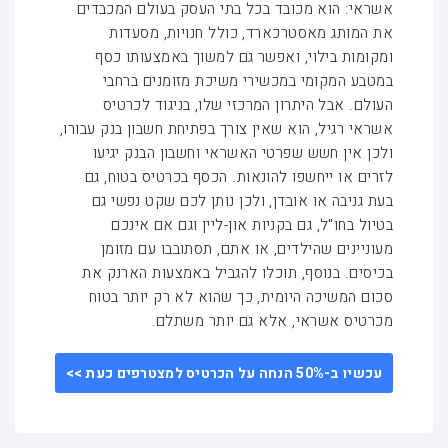
אשראי: הוא מכובד בכל בתי העסק בעולם המכבדים
את המותג מאסטרכארד, כולל חנויות, מסעדות
ומקומות בילוי, ואפשר גם למשוך באמצעותו כסף
במטבע המקומי במכשירי משיכת מזומנים ברחבי
העולם. אבל היתרון המרכזי שלו, בניגוד לכרטיס
אשראי רגיל, הוא שאין צורך בפתיחת חשבון בנק עבורו,
ולכן אין חשש שפרטי האשראי וחשבון הבנק יגיעו
לזרים או ייחשפו להונאות. הכסף בכרטיס בטוח, גם
בעת גניבה או אובדן, ולכן נותן לכם שקט נפשי גם
בטיול בחו"ל, גם בקניות און-ליין וגם אם אינכם
מעוניינים שהילדים, או אתם, תסתובבו עם מזומן
בכיסים. בנוסף, תוכלו להגביל באמצעות הארנק את
סכום המשיכה היומית, כך שהוא לא רק יותר בטוח
מכרטיס אשראי, אלא גם יותר משתלם.
עכשיו ב-50% הנחה על הכרטיס למצטרפים כעת >>