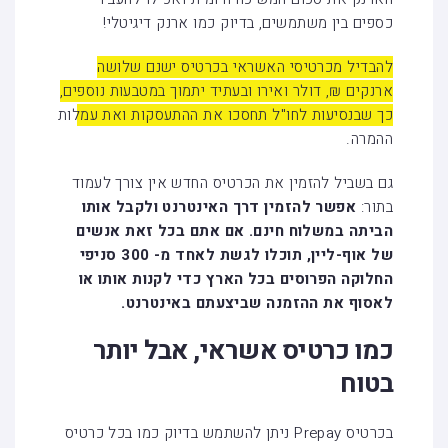
כספים בין משתמשים, בדיוק כמו ארנק דיגיטלי!
להבדיל מכרטיסי האשראי בכרטיס ישנם שלושה
ארנקים ₪, דולר ואירו ובעתיד יתמוך במטבעות נוספים,
כך שבנסיעות לחו"ל תחסכו את ההתעסקות ואת עמלות
ההמרה.
גם בשביל להזמין את הכרטיס החדש אין צורך לעמוד
בתור:
אפשר להזמין דרך האינטרנט ולקבל אותו
הביתה במשלוח חינם. אם אתם בכל זאת אנשים
של אוף-ליין, תוכלו לגשת לאחד מ- 300 סניפי
החלוקה הפרוסים בכל הארץ כדי לקנות אותו או
לאסוף את ההזמנה שביצעתם באינטרנט
.
כמו כרטיס אשראי, אבל יותר
בטוח
בכרטיס Prepay ניתן להשתמש בדיוק כמו בכל כרטיס