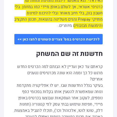
האידאלי: הוא מאפשר ליהנות מזמינות ונוחות של
כרטיסי אשראי, אך לשלם באופן מיידי כמו במזומן. בלי
חשבון בנק, בלי חיוב מאוחר ובלי להיכנס למינוס.
מחזיקי Prepay נהנים משליטה בהוצאות, תכנון התקציב
והימנעות מבזבוזים מיותרים.
לרכישת הכרטיס במס' צעדים פשוטים לחצו כאן >>
חדשנות זה שם המשחק
קראתם עד כאן ועדיין לא הבנתם למה הכרטיס החדש
מרגש כל כך וממה הוא שונה מכרטיסים נטענים
אחרים?
בעיקר בגלל החדשנות שבו. יש לו אפליקציה מתקדמת
ונוחה שמאפשרת להטעין אותו בקלות בסכומי כסף
נוספים, לעקוב אחר העסקאות שבוצעו בכרטיס באופן
מיידי, חסימת שימוש בבתי עסק לפי קטגוריה (תחנות
דלק, טוטו לוטו, אלכוהול וכו'), תוכלו להגביל באמצעות
הארנק את סכום המשיכה היומית ואפילו להעביר