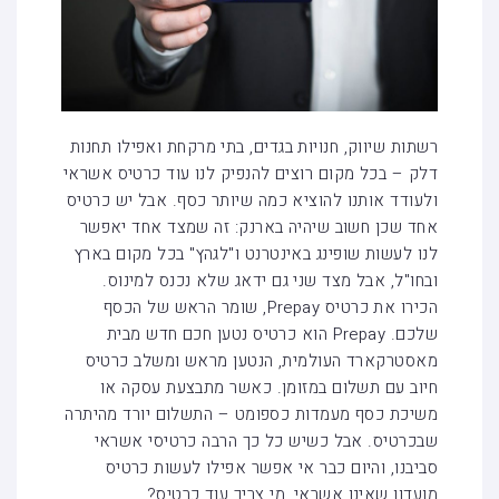
רשתות שיווק, חנויות בגדים, בתי מרקחת ואפילו תחנות
דלק – בכל מקום רוצים להנפיק לנו עוד כרטיס אשראי
ולעודד אותנו להוציא כמה שיותר כסף. אבל יש כרטיס
אחד שכן חשוב שיהיה בארנק: זה שמצד אחד יאפשר
לנו לעשות שופינג באינטרנט ו"לגהץ" בכל מקום בארץ
ובחו"ל, אבל מצד שני גם ידאג שלא נכנס למינוס.
הכירו את כרטיס Prepay, שומר הראש של הכסף
שלכם. Prepay הוא כרטיס נטען חכם חדש מבית
מאסטרקארד העולמית, הנטען מראש ומשלב כרטיס
חיוב עם תשלום במזומן. כאשר מתבצעת עסקה או
משיכת כסף מעמדות כספומט – התשלום יורד מהיתרה
שבכרטיס. אבל כשיש כל כך הרבה כרטיסי אשראי
סביבנו, והיום כבר אי אפשר אפילו לעשות כרטיס
מועדון שאינו אשראי, מי צריך עוד כרטיס?