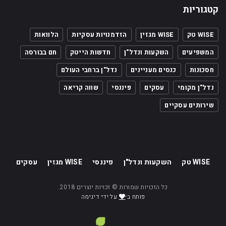
קטגוריות
WISE טק
WISE מגזין
הזדמנויות עסקיות
הלוואות
המשפיעים
השקעות ונדל"ן
חדשות הייטק
חם בבורסה
חסכונות
כנסים מעניינים
נדל"ן ברחבי העולם
נדל"ן מקומי
עסקים
פיננסי
שווה קריאה
שירותים עסקיים
WISE טק
השקעות ונדל"ן
פיננסי
WISE מגזין
עסקים
כל הזכויות שמורות © זכויות יוצרים 2018.
פותח ב-
על ידי דיגימה