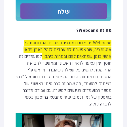
מה זה
Webcand
?
Webcand זו פלטפורמת גיוס עובדים המבוססת על
אוטומציה, שמאפשרת למועמדים לנהל ראיון וידאו
אישי בזמן שמתאים להם ובנוחות ביתם.
למועמדים זה
חוסך זמן נסיעה לראיון ראשוני ומאפשר להם את
ההזדמנות להשיב על שאלות שהוגדרו מראש ע"י
המגייסים בנינוחות. עבור המגייסים מדובר בסוג של "דמי
רצינות" למועמד, מה שמהווה כבר סינון ראשוני של
מספר המועמדים הניגשים למשרה. גם עבורם מדובר
בחיסכון של זמן וכמובן שזה מתבטא בחיסכון כספי
לחברה כולה.