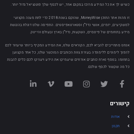
כשיש לך את כל המידע מרוכז במקום אחד, יש לכסף שלך פוטנציאל גדול יותר.
זו מהות אתר התוכן MoneyWise, שהוקם בשנת 2018 כדי לתת מענה מקצועי
למשקיעים, יזמים, אנשי נדל"ן וסטארטאפיסטים. התפיסה שלנו דוגלת בהנגשת
מידע בתחומים של פיננסים, השקעות, נדל"ן בארץ ובעולם והייטק.
אנחנו מתחייבים להביא לכם, הקוראים שלנו, את המידע המקיף ביותר שיעזור לכם
להפוך לימונים ללימונדה בעזרת צוות הכותבים המוכשר שלנו, כל אחד מקצוען
בתחומו. בנוסף נארח כותבים אורחים שיעמיקו את הידע ויעניקו לכם כלים להבנת
כל מה שקשור לכסף שלכם.
קישורים
אודות
תקנון