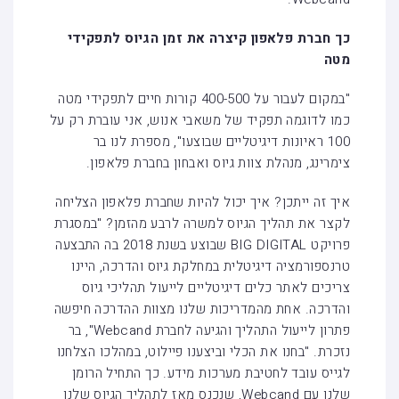
כך חברת פלאפון קיצרה את זמן הגיוס לתפקידי
מטה
"במקום לעבור על 400-500 קורות חיים לתפקידי מטה
כמו לדוגמה תפקיד של משאבי אנוש, אני עוברת רק על
100 ראיונות דיגיטליים שבוצעו", מספרת לנו בר
צימרינג, מנהלת צוות גיוס ואבחון בחברת פלאפון.
איך זה ייתכן? איך יכול להיות שחברת פלאפון הצליחה
לקצר את תהליך הגיוס למשרה לרבע מהזמן? "במסגרת
פרויקט BIG DIGITAL שבוצע בשנת 2018 בה התבצעה
טרנספורמציה דיגיטלית במחלקת גיוס והדרכה, היינו
צריכים לאתר כלים דיגיטליים לייעול תהליכי גיוס
והדרכה. אחת מהמדריכות שלנו מצוות ההדרכה חיפשה
פתרון לייעול התהליך והגיעה לחברת Webcand", בר
נזכרת. "בחנו את הכלי וביצענו פיילוט, במהלכו הצלחנו
לגייס עובד לחטיבת מערכות מידע. כך התחיל הרומן
שלנו עם Webcand, שנכנס מאז לתהליך הגיוס שלנו