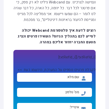
וגמישה לצרכינו. עם Webcand גילינו לא רק ספק, כי
אם פרטנר לכל דבר. כל יוזמה, כל הארה, כל דבר שהיה
לנו לומר – הם שמעו ויישמו. אני ממליצה לכל מגייס
ומגייסת להיעזר בראיונות דיגיטליים", בר מסכמת.
רוצים לדעת איך פלטפורמת
Webcand
יכולה
לסייע לכם בתהליך הגיוס? השאירו פרטים ונציג
מטעם החברה יחזור אליכם במהרה.
[txtRefId_i]
[/txtRefId_i]
לקבלת פרטים נוספים על המערכת, הירשמו כעת: >>