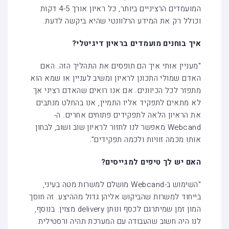
המועמדים הרציניים ביותר, כל ראיון אורך 4-5 דקות
וכולל רק את המידע הרלוונטי שהיא ביקשה לדעת.
איך בוחנים מועמדים בראיון דיגיטלי?
"מעניין אותי איך הם תופסים את התהליך הזה. האם
האדם שמולי התכונן לראיון ומשיב לעניין או שמא הוא
מתפזר לכל הכיוונים. אם אנו רואים שהאדם רציני אך
לא מתאים לתפקיד אליו התמיין, אנו בהחלט מנתבים
את הראיון הלאה לתפקידים פתוחים אחרים. ה-
Webcand מאפשר לנו לחזור לראיון שוב ושוב, לבחון
אותו מכמה זוויות ולכמה תפקידים".
האם יש לך טיפים למגייסים?
"השימוש ב-Webcand מושלם למשרות מטה בעיני,
בייחוד למשרות שהביקוש אליהן גדול מההיצע. זה חוסך
המון זמן שמיתרגם לכסף ונותן delivery מצוין. בנוסף,
לנו היה חשוב שהעבודה עם המערכת תהיה ורסטילית