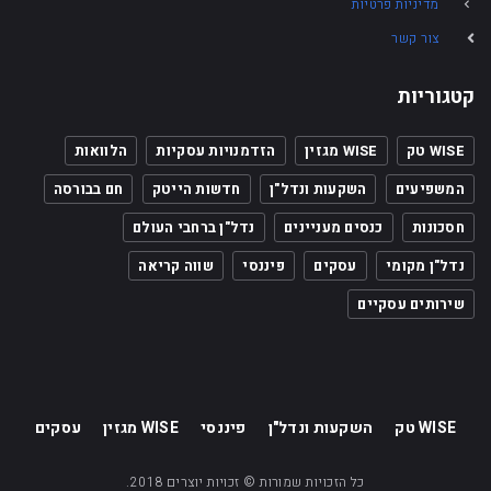
מדיניות פרטיות
צור קשר
קטגוריות
WISE טק
WISE מגזין
הזדמנויות עסקיות
הלוואות
המשפיעים
השקעות ונדל"ן
חדשות הייטק
חם בבורסה
חסכונות
כנסים מעניינים
נדל"ן ברחבי העולם
נדל"ן מקומי
עסקים
פיננסי
שווה קריאה
שירותים עסקיים
WISE טק
השקעות ונדל"ן
פיננסי
WISE מגזין
עסקים
כל הזכויות שמורות © זכויות יוצרים 2018.