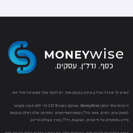
כשיש לך את כל המידע מרוכז במקום אחד, יש לכסף שלך פוטנציאל גדול יותר.
זו מהות אתר התוכן MoneyWise, שהוקם בשנת 2018 כדי לתת מענה מקצועי
למשקיעים, יזמים, אנשי נדל"ן וסטארטאפיסטים. התפיסה שלנו דוגלת בהנגשת
מידע בתחומים של פיננסים, השקעות, נדל"ן בארץ ובעולם והייטק.