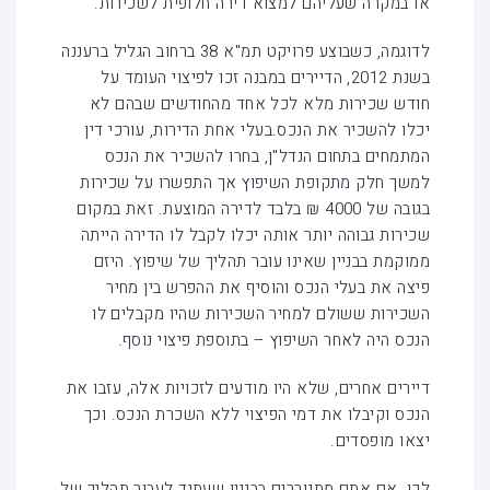
או במקרה שעליהם למצוא דירה חלופית לשכירות.
לדוגמה, כשבוצע פרויקט תמ"א 38 ברחוב הגליל ברעננה
בשנת 2012, הדיירים במבנה זכו לפיצוי העומד על
חודש שכירות מלא לכל אחד מהחודשים שבהם לא
יכלו להשכיר את הנכס.בעלי אחת הדירות, עורכי דין
המתמחים בתחום הנדל"ן, בחרו להשכיר את הנכס
למשך חלק מתקופת השיפוץ אך התפשרו על שכירות
בגובה של 4000 ₪ בלבד לדירה המוצעת. זאת במקום
שכירות גבוהה יותר אותה יכלו לקבל לו הדירה הייתה
ממוקמת בבניין שאינו עובר תהליך של שיפוץ. היזם
פיצה את בעלי הנכס והוסיף את ההפרש בין מחיר
השכירות ששולם למחיר השכירות שהיו מקבלים לו
הנכס היה לאחר השיפוץ – בתוספת פיצוי נוסף.
דיירים אחרים, שלא היו מודעים לזכויות אלה, עזבו את
הנכס וקיבלו את דמי הפיצוי ללא השכרת הנכס. וכך
יצאו מופסדים.
לכן, אם אתם מתגוררים בבניין שעתיד לעבור תהליך של