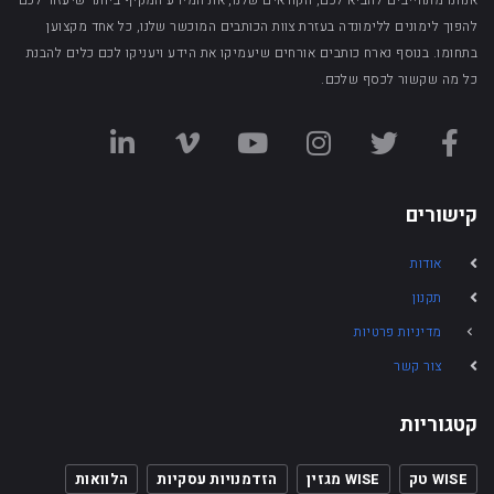
אנחנו מתחייבים להביא לכם, הקוראים שלנו, את המידע המקיף ביותר שיעזור לכם
להפוך לימונים ללימונדה בעזרת צוות הכותבים המוכשר שלנו, כל אחד מקצוען
בתחומו. בנוסף נארח כותבים אורחים שיעמיקו את הידע ויעניקו לכם כלים להבנת
כל מה שקשור לכסף שלכם.
קישורים
אודות
תקנון
מדיניות פרטיות
צור קשר
קטגוריות
WISE טק
WISE מגזין
הזדמנויות עסקיות
הלוואות