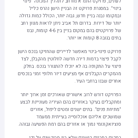
לעתים, פרויקט התמ"א מורחב לתהליך המכונה "פינוי
בינוי". במסגרת פרויקט זה הבניין הישן נהרס כליל
ובמקומו נבנה בניין חדש, גבוה יותר, הכולל כמות גדולה
יותר של דירות. בדרום תל אביב ניתן לראות מגוון רחב
של פרויקטים בהם במקום בניין בין 4-6 קומות, נבנו
בתים בגובה 8 קומות או יותר.
פרויקט פינוי-בינוי מאפשר לדיירים שהחזיקו בנכס הישן
לקבל פיצוי בדמות דירה חדשה לחלוטין מהקבלן, לצד
פיצוי על התקופה בה לא יוכלו להתגורר בנכס. בחלק
מהמקרים הקבלנים אף מציעים דיור חלופי זמני בנכסים
אחרים שבנו ברחבי העיר.
הפרויקט דורש לרוב אישורים שאורכים זמן ארוך יותר
ומתקבלים בעיקר באזורים בהם העיריה מעוניינת לבצע
"מתיחת פנים". בתים ישנים ומטים ליפול, אזורים
שמושכים אליהם אוכלוסייה בעייתית ממעמד
סוציואקונומי נמוך או אזורים בהם רמת הפשיעה גבוהה.
במקום המבנים הישנים שלא היו מבוקשים על ידי