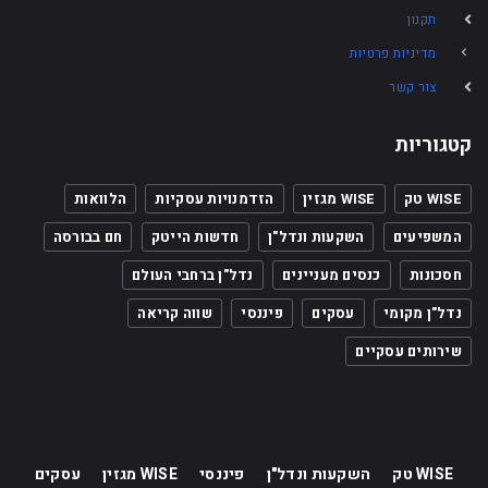
תקנון
מדיניות פרטיות
צור קשר
קטגוריות
WISE טק
WISE מגזין
הזדמנויות עסקיות
הלוואות
המשפיעים
השקעות ונדל"ן
חדשות הייטק
חם בבורסה
חסכונות
כנסים מעניינים
נדל"ן ברחבי העולם
נדל"ן מקומי
עסקים
פיננסי
שווה קריאה
שירותים עסקיים
WISE טק
השקעות ונדל"ן
פיננסי
WISE מגזין
עסקים