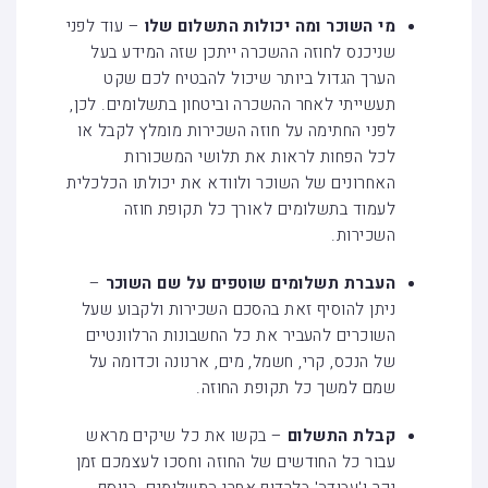
מי השוכר ומה יכולות התשלום שלו
– עוד לפני
שניכנס לחוזה ההשכרה ייתכן שזה המידע בעל
הערך הגדול ביותר שיכול להבטיח לכם שקט
תעשייתי לאחר ההשכרה וביטחון בתשלומים. לכן,
לפני החתימה על חוזה השכירות מומלץ לקבל או
לכל הפחות לראות את תלושי המשכורות
האחרונים של השוכר ולוודא את יכולתו הכלכלית
לעמוד בתשלומים לאורך כל תקופת חוזה
השכירות.
העברת תשלומים שוטפים על שם השוכר
–
ניתן להוסיף זאת בהסכם השכירות ולקבוע שעל
השוכרים להעביר את כל החשבונות הרלוונטיים
של הנכס, קרי, חשמל, מים, ארנונה וכדומה על
שמם למשך כל תקופת החוזה.
קבלת התשלום
– בקשו את כל שיקים מראש
עבור כל החודשים של החוזה וחסכו לעצמכם זמן
יקר ו'עבודה' בלרדוף אחרי התשלומים. בנוסף