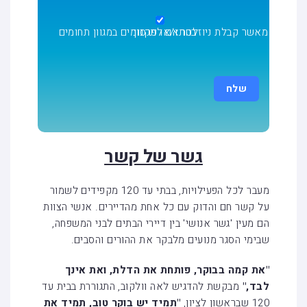
מאשר קבלת ניוזלטר ו/או פרסומים במגוון תחומים בהתאם
לתקנון
גשר של קשר
מעבר לכל הפעילויות, בבתי עד 120 מקפידים לשמור
על קשר חם והדוק עם כל אחת מהדיירים. אנשי הצוות
הם מעין 'גשר אנושי' בין דיירי הבתים לבני המשפחה,
שבימי הסגר מנועים מלבקר את ההורים והסבים.
"את קמה בבוקר, פותחת את הדלת, ואת אינך
לבד,"
מבקשת להדגיש לאה וולקוב, התגוררת בבית עד
120 שבראשון לציון,
"תמיד יש בוקר טוב, תמיד את