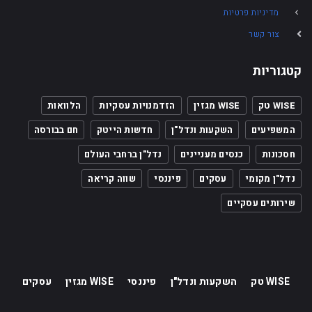
מדיניות פרטיות
צור קשר
קטגוריות
WISE טק
WISE מגזין
הזדמנויות עסקיות
הלוואות
המשפיעים
השקעות ונדל"ן
חדשות הייטק
חם בבורסה
חסכונות
כנסים מעניינים
נדל"ן ברחבי העולם
נדל"ן מקומי
עסקים
פיננסי
שווה קריאה
שירותים עסקיים
WISE טק
השקעות ונדל"ן
פיננסי
WISE מגזין
עסקים