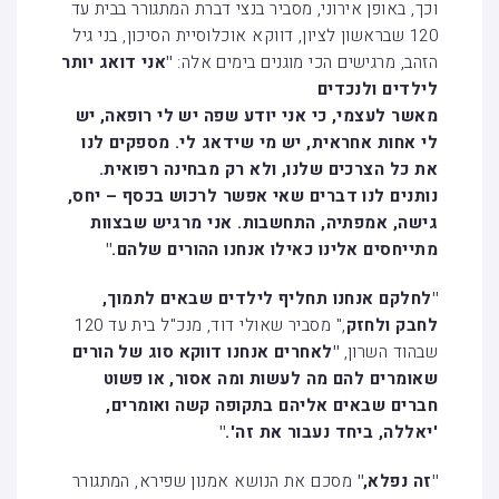
וכך, באופן אירוני, מסביר בנצי דברת המתגורר בבית עד
120 שבראשון לציון, דווקא אוכלוסיית הסיכון, בני גיל
הזהב, מרגישים הכי מוגנים בימים אלה:
"אני דואג יותר
לילדים ולנכדים
מאשר לעצמי, כי אני יודע שפה יש לי רופאה, יש
לי אחות אחראית, יש מי שידאג לי. מספקים לנו
את כל הצרכים שלנו, ולא רק מבחינה רפואית.
נותנים לנו דברים שאי אפשר לרכוש בכסף – יחס,
גישה, אמפתיה, התחשבות. אני מרגיש שבצוות
מתייחסים אלינו כאילו אנחנו ההורים שלהם."
"לחלקם אנחנו תחליף לילדים שבאים לתמוך,
לחבק ולחזק
," מסביר שאולי דוד, מנכ"ל בית עד 120
שבהוד השרון,
"לאחרים אנחנו דווקא סוג של הורים
שאומרים להם מה לעשות ומה אסור, או פשוט
חברים שבאים אליהם בתקופה קשה ואומרים,
'יאללה, ביחד נעבור את זה'."
"זה נפלא,"
מסכם את הנושא אמנון שפירא, המתגורר