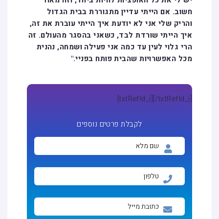
יש לי את כל האופציות להיות ביחד, וזה מאוד
חשוב. אם הייתי עדיין מתגוררת בבית הגדול
והריק שלי אני לא יודעת איך הייתי עוברת את זה,
איך הייתי שורדת לבד, כשאני בהסגר מהעולם. זה
הרי גלוי לעין עד כמה אני פעילה ושמחה, נהנית
מכל האפשרויות שהבית פותח בפניי."
[txtRefId_i]
[/txtRefId_i]
לקבלת פרטים נוספים