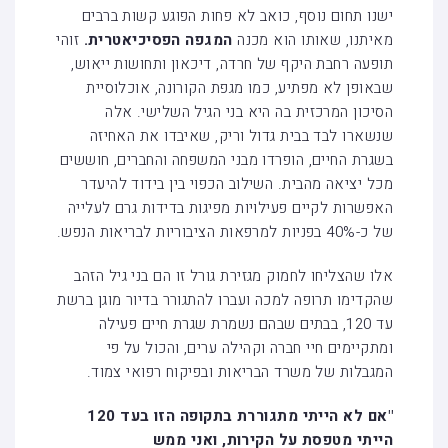
ישנו תחום נוסף, כואב לא פחות הפוגע קשות ברבים
מאיתנו, שאותו הוא מכנה
המגפה הפסיכיאטרית.
זוהי
תופעה רחבת היקף של חרדה, דיכאון ותחושות ייאוש,
שבאופן לא מפתיע, כמו מגפת הקורונה, אוכלוסיית
הסיכון המרכזית בה היא בני הגיל השלישי. אלה
שנשארו לבד בבית גדול וריק, שאיבדו את האחיזה
בשגרת החיים, הופרדו מבני המשפחה והחברים, חוששים
מכל יציאה מהבית. השילוב הכפוי בין בידוד להיעדר
האפשרות לקיים פעילויות מפיגות בדידות גרם לעלייה
של כ-40% בפניות למרפאות הציבוריות לבריאות הנפש.
אלו שהצליחו לחמוק מגזירת גורל זו הם בני גיל הזהב
שהקדימו תרופה למכה ועברו להתגורר בדיור מוגן ברשת
עד 120, בבתים שבהם נשמרת שגרת חיים פעילה
ומתקיימים חיי חברה וקהילה ערים, והכול על פי
המגבלות של משרד הבריאות ובפיקוח רפואי צמוד.
"אם לא הייתי מתגוררת בתקופה הזו בעד 120
הייתי מטפסת על הקירות, ואני ממש