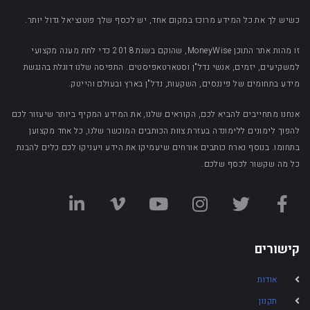
כשיש לך את כל המידע מרוכז במקום אחד, יש לכסף שלך פוטנציאל גדול יותר.
זו מהות אתר התוכן MoneyWise, שהוקם בשנת 2018 כדי לתת מענה מקצועי
למשקיעים, יזמים, אנשי נדל"ן וסטארטאפיסטים. התפיסה שלנו דוגלת בהנגשת
מידע בתחומים של פיננסים, השקעות, נדל"ן בארץ ובעולם והייטק.
אנחנו מתחייבים להביא לכם, הקוראים שלנו, את המידע המקיף ביותר שיעזור לכם
להפוך לימונים ללימונדה בעזרת צוות הכותבים המוכשר שלנו, כל אחד מקצוען
בתחומו. בנוסף נארח כותבים אורחים שיעמיקו את הידע ויעניקו לכם כלים להבנת
כל מה שקשור לכסף שלכם.
קישורים
אודות
תקנון