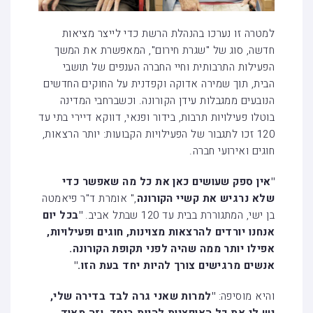
למטרה זו נערכו בהנהלת הרשת כדי לייצר מציאות
חדשה, סוג של "שגרת חירום", המאפשרת את המשך
הפעילות התרבותית וחיי החברה הענפים של תושבי
הבית, תוך שמירה אדוקה וקפדנית על החוקים החדשים
הנובעים ממגבלות עידן הקורונה. וכשברחבי המדינה
בוטלו פעילויות תרבות, בידור ופנאי, דווקא דיירי בתי עד
120 זכו לתגבור של הפעילויות הקבועות: יותר הרצאות,
חוגים ואירועי חברה.
"אין ספק שעושים כאן את כל מה שאפשר כדי
שלא נרגיש את קשיי הקורונה
," אומרת ד"ר פיאמטה
בן ישי, המתגוררת בבית עד 120 שבתל אביב.
"בכל יום
אנחנו יורדים להרצאות מצוינות, חוגים ופעילויות,
אפילו יותר ממה שהיה לפני תקופת הקורונה.
אנשים מרגישים צורך להיות יחד בעת הזו."
והיא מוסיפה:
"למרות שאני גרה לבד בדירה שלי,