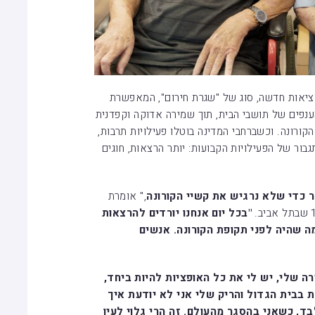
ציאות חדשה, סוג של "שגרת חירום", המאפשרת
נפים של תושבי הבית, תוך שמירה אדוקה וקפדנית
קורונה. וכשברחבי המדינה בוטלו פעילויות תרבות,
, דווקא דיירי בתי עד 120 זכו לתגבור של הפעילויות הקבועות: יותר הרצאות, חוגים
 כדי שלא נרגיש את קשיי הקורונה
," אומרת
"בכל יום אנחנו יורדים להרצאות
ממה שהיה לפני תקופת הקורונה. אנשים
ה שלי, יש לי את כל האופציות להיות ביחד,
ת בבית הגדול והריק שלי אני לא יודעת איך
בד, כשאני בהסגר מהעולם. זה הרי גלוי לעין