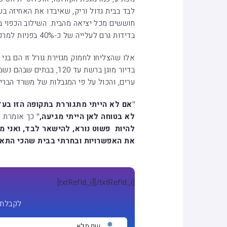
לבד בבית גדול וריק, שאיבדו את האחיזה בש
חוששים מכל יציאה מהבית. השילוב הכפוי בי
בדידות גרם לעלייה של כ-40% בפניות למרפאות הציבוריות לבריאות הנפש.
אלו שהצליחו לחמוק מגזירת גורל זו הם בני
בדיור מוגן ברשת עד 120,
ערים, והכול על פי המגבלות של משרד הבריא
"אם לא הייתי מתגוררת בתקופה הזו בעד 120 הייתי מטפסת על הקירות, ואני מ
לא בטוחה לאן הייתי מגיעה,"
כך אומרת זי
להיות פשוט נורא, להישאר לבד, ואני 
את האפשרויות ובחרתי בבית שהכי התאים לי, בית עד 
[txtRefId_i]
[/txtRefId_i]
לקבלת 