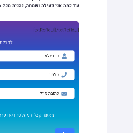
עד כמה אני פעילה ושמחה, נהנית מכל ה
[txtRefId_i]
[/txtRefId_i]
לקבלת 
מאשר קבלת ניוזלטר ו/או פרס