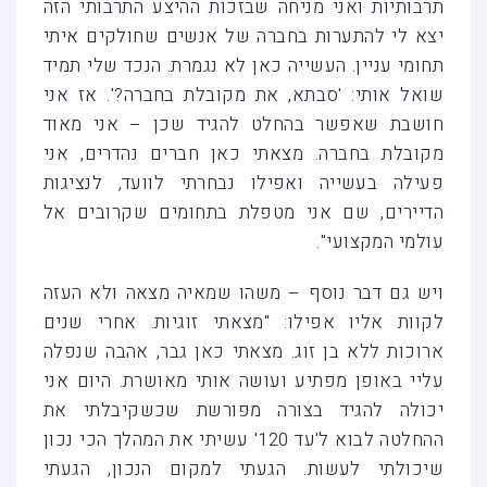
תרבותיות ואני מניחה שבזכות ההיצע התרבותי הזה
יצא לי להתערות בחברה של אנשים שחולקים איתי
תחומי עניין. העשייה כאן לא נגמרת. הנכד שלי תמיד
שואל אותי: 'סבתא, את מקובלת בחברה?'. אז אני
חושבת שאפשר בהחלט להגיד שכן – אני מאוד
מקובלת בחברה. מצאתי כאן חברים נהדרים, אני
פעילה בעשייה ואפילו נבחרתי לוועד, לנציגות
הדיירים, שם אני מטפלת בתחומים שקרובים אל
עולמי המקצועי".
ויש גם דבר נוסף – משהו שמאיה מצאה ולא העזה
לקוות אליו אפילו: "מצאתי זוגיות. אחרי שנים
ארוכות ללא בן זוג. מצאתי כאן גבר, אהבה שנפלה
עליי באופן מפתיע ועושה אותי מאושרת. היום אני
יכולה להגיד בצורה מפורשת שכשקיבלתי את
ההחלטה לבוא ל'עד 120' עשיתי את המהלך הכי נכון
שיכולתי לעשות. הגעתי למקום הנכון, הגעתי