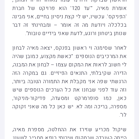
אומרת מאיה, "'עד 120' הוא פרויקט של חברת
'הפניקס'. עכשיו, יש לי קצת ניסיון בחיים, אני מבינה
בכלכלה ויודעת מה זה אומר – ומבחינתי זה דבר
שנותן ביטחון ורוגע, לדעת שאני בידיים טובות".
לאחר שסימנה וי ראשון בפנקס, יצאה מאיה לבחון
את המרכיבים הנוספים: "כאשת מקצוע, כמובן שהיה
לי חשוב לראות את המקום עצמו – לבחון את המבנה,
הדירה שקיבלתי, התנאים הפיזיים. גם במקרה הזה
הרגשתי שפה אני מקבלת את התמורה הטובה ביותר,
וזה עוד לפני שבחנו את כל הערכים הנוספים שיש
כאן, כמו סופרמרקט ומסעדה, פדיקור-מניקור,
מספרה, בריכה ומה לא. יש כאן כל מה שאני זקוקה
לו".
שיקול מכריע שזירז את ההחלטה, מספרת מאיה,
הייתה העובדה שבמקום שירותי רופא מסביב לשעון: