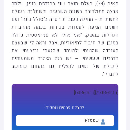
מאיה (74), בעלת תואר שני בהנדסת בניין, עלתה
ארצה ממולדובה בשנות השבעים והשתלבה בעולם
התשתיות – תחילה כעובדת זוטרה ב"סולל בונה" ועם
השנים הגיעה לעמדות בכירות בכמה מהחברות
הגדולות במשק. "אני אולי לא פמיניסטית גדולה
במובן של חיבור לתיאוריות, אבל נראה לי שבעצם
העובדה שהגעתי למעמד שהגעתי וביצעתי את
הדברים שעשיתי – יש בזה הצהרה משמעותית
ליכולת של נשים להצליח גם בתחום שנחשב
ל'גברי'".
[txtRefId_i]
[/txtRefId_i]
לקבלת פרטים נוספים