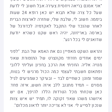
"אני אמנם בריאה ויחסית צעירה אבל חשוב לי לדעת
שעל כל צרה שלא תבוא יש כאן רופא 24 שעות
ביממה. חשוב לי, שלבת שלי, שחזרה לארצות הברית
לאחר שהנכד שלי התקבל לאקדמיה לכדורגל של
בארסה באריזונה, יהיה ראש שקט כשהיא יודעת
שדואגים לי בכל רגע".
והראש השקט מאפיין גם את האמא של הבת: "לפני
ימים אחדים חזרתי מקונצרט של התזמורת שאני
מנויה אליה. החניתי את הרכב בחניון ועליתי ללובי
ופתאום חשבתי לעצמי כמה הכול מרגיש לי בטוח,
שמור ומוגן. כשחיים לבד – ובעיקר כשמגיעים לגיל
מסוים – תמיד מתגנב ללב איזה חשש, איזה פחד.
כאן שכחתי מכל הטרדות הללו. להיפך, אם יש
איזשהו משהו שאני זקוקה לו, תמיד יש איש צוות
שנכון לסייע לי. אני לא צריכה יותר לדאוג מכלום".