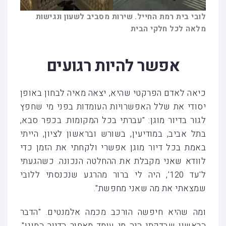
לובי בית רמת החייל. שירות מסביב לשעון ונגישות
מלאה לכל חלקי הבית
אפשר להיות רגועים
כיאה לאדם הפרקטי שהיא, יצאה מאיה לבחון באופן
יסודי את שלל האפשרויות העומדות בפני מי שחפץ
לגור בדיור מוגן: "עברתי בכל המקומות. בכפר סבא,
בתל אביב, במודיעין, בשורש ובראשון לציון, הייתי
באמת בכל דיור מוגן אפשרי ולקחתי את הזמן כדי
לוודא שאני מקבלת את ההחלטה הנכונה. כשהגעתי
ל'עד 120', היה לי ברור מהרגע שנכנסתי ללובי
שמצאתי את מה שאני מחפשת".
ומה שהיא חיפשה הורכב מכמה אלמנטים. "הדבר
הראשון שבדקתי היה מי עומד מאחור הדיור המוגן",